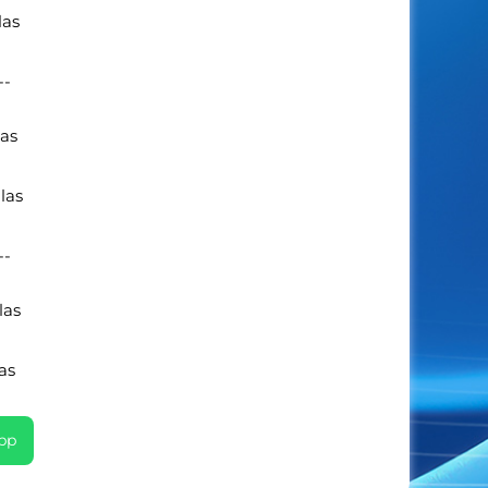
las
--
las
las
--
las
as
pp