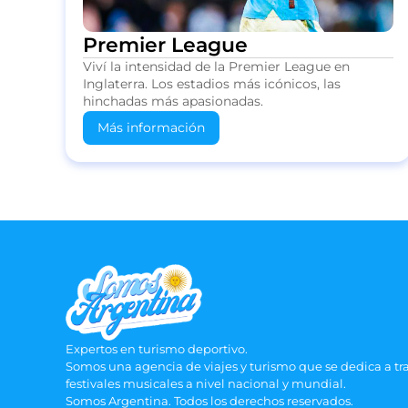
Premier League
Viví la intensidad de la Premier League en
Inglaterra. Los estadios más icónicos, las
hinchadas más apasionadas.
Más información
Expertos en turismo deportivo.
Somos una agencia de viajes y turismo que se dedica a tr
festivales musicales a nivel nacional y mundial.
Somos Argentina. Todos los derechos reservados.