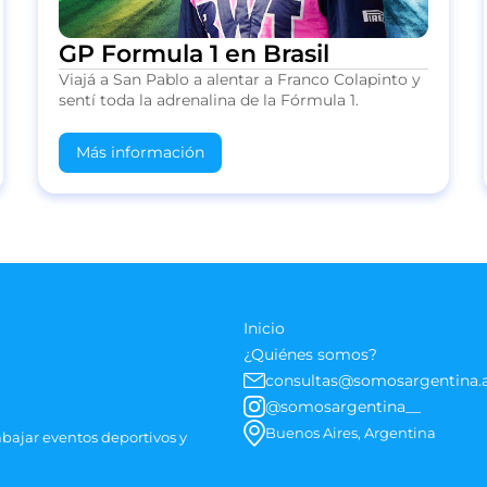
GP Formula 1 en Brasil
Viajá a San Pablo a alentar a Franco Colapinto y
sentí toda la adrenalina de la Fórmula 1.
Más información
Inicio
¿Quiénes somos?
consultas@somosargentina.
@somosargentina__
Buenos Aires, Argentina
abajar eventos deportivos y