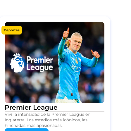
Deportes
Premier League
Viví la intensidad de la Premier League en
Inglaterra. Los estadios más icónicos, las
hinchadas más apasionadas.