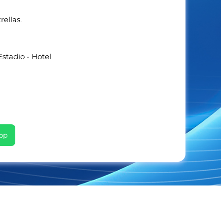
rellas.
Estadio - Hotel
pp