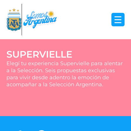
☰
SUPERVIELLE
Elegí tu experiencia Supervielle para alentar
a la Selección. Seis propuestas exclusivas
para vivir desde adentro la emoción de
acompañar a la Selección Argentina.